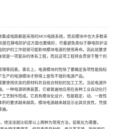
数集成电路都是采用的MOS电路系统，而且模块中也大多数采
特别是在静电防护这方面也要做好，尽量避免类似于静电防护没
电防护的工作就很可能影响模块电源的使用寿命。因此就要求
身就是一项复杂的体系工程，而且这项工程将会贯穿于整个的
管理等因素。事实上，电源模块的性除了要确定各项性能指标
下生产的电源模块才称得上是性不错的电源产品。
需要使用优良的原材料并且结合特别的加工工艺。当前电源外
遍。一种电源转换装置，它被普遍地应用在各种工业自动化行
产工艺制作而成。它具有模块化设计、性能稳定、动、一致性
体积的要求越来越高，模块电源越来越显示出其优良性，凭借
普遍。
滑，喷涂涂层比较厚以上两种为常用方法。铝氧化为需要。