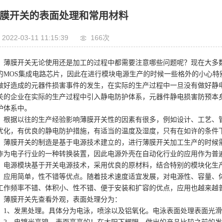
膜开关的表面处理和常用材料
2022-03-11 11:15:39
166次
薄膜开关无论使用还是加工的过程中都需要注意哪些问题呢？现在大多
的MOS集成电路芯片，因此在进行模块电源生产的时候一些格外的小心
做好造成的元器件损害事件的发生，在实际的生产过程中一旦没有做好静
关的企业在实际的生产过程中引入静电防护体系，元器件静电损害防预本
护体系中。
根据以往的生产经验影响薄膜开关性的因素有很多，例如设计、工艺、
优化，有优良的静电防护措施，有适当的温度及湿度，只有在如许的条件
薄膜开关的制造是基于电源技术建立的，进行薄膜开关加工生产的时候
作为电子行业的一种转换装置，因此电源外壳在自动化行业的应用作为普
。电源模块基于开关电源技术，采用优良的原材料，结合特别的模块化生
、应用简单，性不错等优点。随着技术速度适宜发展，对电源性、容量、
工作频率不错、体积小、性不错、便于安装和扩容的优点，应用也越来越
薄膜开关先查看外观，表面处理分为：
1、发黑处理。具体分为电泳，喷涂以及铝氧化。电泳表面处理表面光