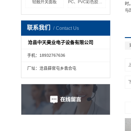
轻触开关面板
PC、PVC彩色胶印面板
时
与
联系我们
Contact Us
沧县中天昊业电子设备有限公司
手机：18932767636
厂址：沧县薛官屯乡翕合屯