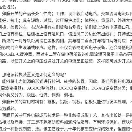
2、电镀光亮镍。表面亮亮的！在太阳下耀眼。做出的产品比较之前的
品会增加。
薄膜开关的产品长处：性高；工作；设计软启动电路，交飘流涌电流以
能好，抗电；具有短路，过载，过压保护功能；体积小，重量轻，外观大
侧板，盖板的左，右边连接有左侧板和右侧板；前侧板上设有电源插口孔
口上设有栅栏；后侧板上设有进风口，该进风口旁边设有出线孔；其特点
；所述的一对导轨距离设在盖板内侧，其与槽口垂直并与槽口两端对应；
的影响而产生浪涌或噪声。这样，不仅会影响附近电子设备，还会降低电
用R-C或L-C缓冲器，而对由二管存储电荷所致的电飘流涌可采用非晶态
电路，以使开关上的电压或通过开关的电流呈正弦波，这样既可减少开关
。
那电源转换装置又是如何定义的呢？
能够将电力能源的形式进行控制、转换的装置。因此，我们俗称的电源其
C(周波变换器)、AC-DC(整流器)、DC-DC(变换器)、DC-AC(逆变
果分类又分为：稳压、恒流、调频、调相。
薄膜开关的常用材料有：铜板，铝板，钢板。铝板只能进行发黑处理，
点为质轻。
薄膜开关冲压件电磁成形技术是一种非触摸成形工艺，其杰出长处一是
粘接以及焊接；其三是不耗脯助资料如润滑油脂等，有利环境保护。模块
的另一种新式制造手法。该工艺源于六十年代核裂变研讨的效果，但惋惜