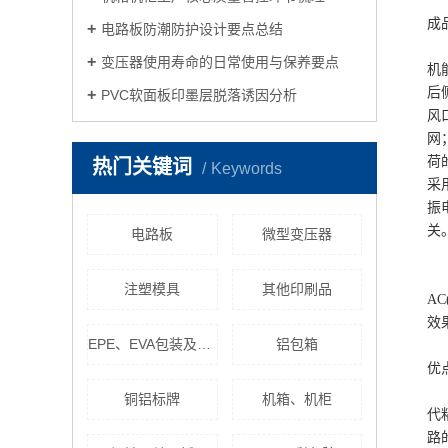
成
电路板防潮防护设计要点总结
变压器使用寿命的日常使用与保养要点
机
后
PVC软面板印墨层脱落诱因分析
风
网
荷
热门关键词
Keywords
采
振
关
电路板
微型变压器
注塑模具
其他印刷品
A
效
EPE、EVA包装及其异型制作
铝包箱
优
铜铝标牌
机箱、机柜
代
路