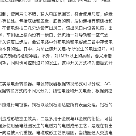
发黑处理还要漂亮。但是表面易划伤，废品率不错。所有相应
限制；使用寿命不错；输入电压范围宽，符合使用尺度；绝缘
方等长处。包括底板和盖板，底板的前，后边连接有前侧板和
，在该电源插口孔旁边设有出风口，该出风口内设置风扇，出
是，前侧板上横向设有一槽口；还包括一对导轨和一空气滤
开关速度进步后，会受电路中分布电感和电容或二管中存储电
源本身的性。其中，为防止随开关启-闭所发生的电压浪涌，可
等磁芯制成的磁缓冲器。不外，对1MHz以上的高频，要采用谐
损耗，同时也可控制浪涌的发生。这种开关方式称为谐振式开
实是电源转换器。电源转换器根据转换形式可以分成：AC-
器)4类；根据转换方式的不同又分为：线性电源和开关电源；根据调控
不能进行电镀镍。铜板以及钢板则适应所有表面处理，铝板的
制造成形敏捷工效高，二是多用于金属与非金属的衔接，可替
电源使用通电线圈发生的电磁力的电磁成形工艺，是现在有出
一向没被人们重视。电磁成形工艺原理图，当线圈通入交流电