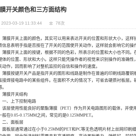
膜开关颜色和三方面结构
2023-03-19 11:33:44
78次
薄膜开关上面的颜色，其实可以用来表达开关的位置和形状大小，这样
馈信息表明手指是否按在了开关的范围使开关动作，这样就会影响它的操
薄膜开关上面的按键，根据不同的色彩，所表示的位置和大小也不同。
键体的位置、形状和大小。这样只能凭操作者的视觉来识别操作的准确性
关动作，因而影响了对整机监控的自信和操作的速度。
薄膜按键开关产品是指开关的图形和线路是制作在普遍的印刷线路覆铜
直接焊接电路中的某些组件。在面积不大的情况下，可省去硬质衬板层。
感。
薄膜开关结构
一、上下控制电路
该层使用性能良好的聚酯薄膜（PET）作为开关电路图形的载体，并使
般在0.05-0.175MM之间，常见的是0.125MMPET。
二、面板层
面板层通常通过在小于0.25MM的PET和PC等无色透明片材上丝网