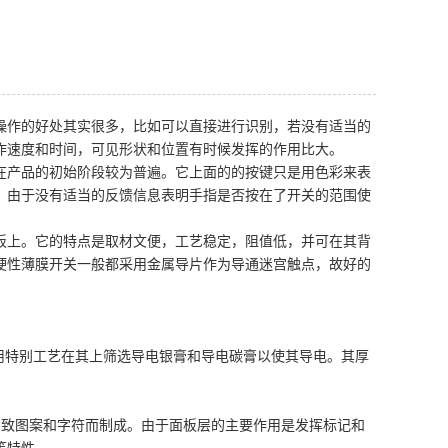
操作的好处其实很多，比如可以直接进行识别，若没有适当的
作速度和时间，可见形状和位置有时候发挥的作用比大。
在产品的初始阶段较为普遍。它上面的的按键只是用色彩来表
，由于没有适当的反馈信息表明手指是否按在了开关的范围使
板上。它的特点是取材文便，工艺稳定，阻值低，并可在其背
硬性薄膜开关一般都采用金属导片作为导通迷宫触点，故好的
用特别工艺在其上筛选导电银膏和导电碳膏以使其导电。其厚
印刷细致图案和字符而制成。由于面板层的主要作用是发挥标记和