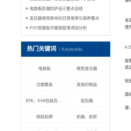
键
电路板防潮防护设计要点总结
变压器使用寿命的日常使用与保养要点
有
使
PVC软面板印墨层脱落诱因分析
0
热门关键词
Keywords
般
高
电路板
微型变压器
轻
注塑模具
其他印刷品
面
EPE、EVA包装及其异型制作
铝包箱
膏
铜铝标牌
机箱、机柜