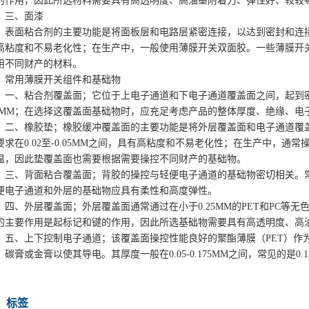
的作用，因此所选材料需要具有高透明度、高油墨附着力、弹性好、较较
三、面漆
表面粘合剂的主要功能是将面板层和电路层紧密连接，以达到密封和连接的效
高粘度和不易老化性；在生产中，一般使用薄膜开关双面胶。一些薄膜开
用不同财产的材料。
常用薄膜开关组件和基础物
一、粘合剂覆盖面；它位于上电子通道和下电子通道覆盖面之间，起到密封
.2MM；在选择这覆盖面基础物时，应充足考虑产品的整体厚度、绝缘、
二、橡胶垫；橡胶缓冲覆盖面的主要功能是将外层覆盖面和电子通道覆
要求在0.02至-0.05MM之间，具有高粘度和不易老化性；在生产中，
温，因此垫覆盖面也需要根据需要操控不同财产的基础物。
三、背面粘合覆盖面；背胶的操控与轻便电子通道的基础物密切相关。
便电子通道和外层的基础物应具有柔性和高度弹性。
四、外层覆盖面；外层覆盖面通常通过在小于0.25MM的PET和PC
的主要作用是起标记和键的作用，因此所选基础物需要具有高透明度、高
五、上下控制电子通道；该覆盖面操控性能良好的聚酯薄膜（PET）作
、碳膏或金膏以使其导电。其厚度一般在0.05-0.175MM之间，常见的是0.12
标签