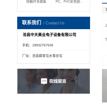
轻触开关面板
PC、PVC彩色胶印面板
联系我们
Contact Us
沧县中天昊业电子设备有限公司
手机：18932767636
厂址：沧县薛官屯乡翕合屯