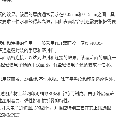
等特性。
果。该层的厚度通常要求在0.05mm和0.15mm之间，具
关要求不怕水和经得起高温，因此表面粘合剂还需要根据需要
和连接的作用。一般采用PET双面胶，厚度为0.05-
电子通道键封装的手感和密封性。
盖面紧密连接，以达到密封和连接的效果。该覆盖面的厚度一
通常操控轻便电子通道用双面胶。有些轻便电子通道要求不怕水、
常用双面胶、3M胶和不怕水胶。除了平整度和印刷适应性外，
等无色透明片材上丝网印刷细致图案和字符而制成。由于外层覆盖
油墨附着力、弹性好和抗折叠的特性。
为开关电子通道图形的载体，并操控特别工艺在其上筛选银
5MMPET。