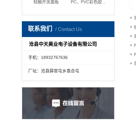
轻触开关面板
PC、PVC彩色胶印面板
联系我们
Contact Us
沧县中天昊业电子设备有限公司
手机：18932767636
厂址：沧县薛官屯乡翕合屯