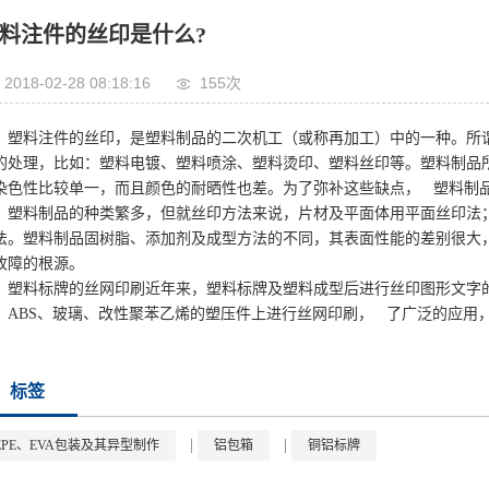
料注件的丝印是什么?
2018-02-28 08:18:16
155次
塑料注件的丝印，是塑料制品的二次机工（或称再加工）中的一种。所
的处理，比如：塑料电镀、塑料喷涂、塑料烫印、塑料丝印等。塑料制品
染色性比较单一，而且颜色的耐晒性也差。为了弥补这些缺点， 塑料制
塑料制品的种类繁多，但就丝印方法来说，片材及平面体用平面丝印法
法。塑料制品固树脂、添加剂及成型方法的不同，其表面性能的差别很大
故障的根源。
塑料标牌的丝网印刷近年来，塑料标牌及塑料成型后进行丝印图形文字的
、ABS、玻璃、改性聚苯乙烯的塑压件上进行丝网印刷， 了广泛的应用
标签
|
|
EPE、EVA包装及其异型制作
铝包箱
铜铝标牌