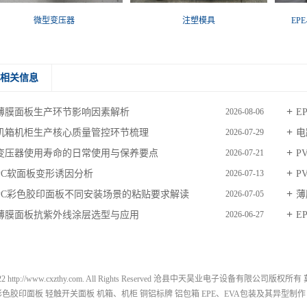
微型变压器
注塑模具
EP
相关信息
薄膜面板生产环节影响因素解析
E
2026-08-06
机箱机柜生产核心质量管控环节梳理
电
2026-07-29
变压器使用寿命的日常使用与保养要点
P
2026-07-21
PC软面板变形诱因分析
P
2026-07-13
PC彩色胶印面板不同安装场景的粘贴要求解读
薄
2026-07-05
薄膜面板抗紫外线涂层选型与应用
E
2026-06-27
-2022 http://www.cxzthy.com. All Rights Reserved 沧县中天昊业电子设备有限公司版权所有
C彩色胶印面板
轻触开关面板
机箱、机柜
铜铝标牌
铝包箱
EPE、EVA包装及其异型制作