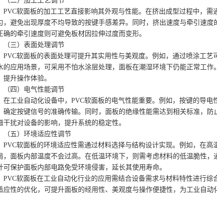
（二）加工工艺调节
PVC软面板的加工工艺直接影响其外观与性能。在挤出成型过程中，需
匀，避免出现厚度不均导致的按键手感差异。同时，挤出速度与牵引速度
正确的牵引速度则可避免板材因拉伸过度而变形。
（三）表面处理调节
PVC软面板的表面处理可提升其实用性与美观度。例如，通过喷涂工艺
水的应用场景，可采用不怕水涂层处理，面板在潮湿环境下仍能正常工作
，提升操作体验。
（四）电气性能调节
在工业自动化设备中，PVC软面板的电气性能重要。例如，按键的导电
，确定按键信号的准确传输。同时，面板的绝缘性能需达到相关标准，防
磁干扰对设备的影响，提升系统的稳定性。
（五）环境适应性调节
PVC软面板的环境适应性需通过材料选择与结构设计实现。例如，在高
局，面板内部温度不会过高。在低温环境下，则需考虑材料的低温脆性，
计可保护面板内部电路免受环境侵害，延长其使用寿命。
PVC软面板在工业自动化行业的应用需结合设备需求与材料特性进行综
适应性的优化，可提升面板的经用性、美观度与操作便捷性，为工业自动