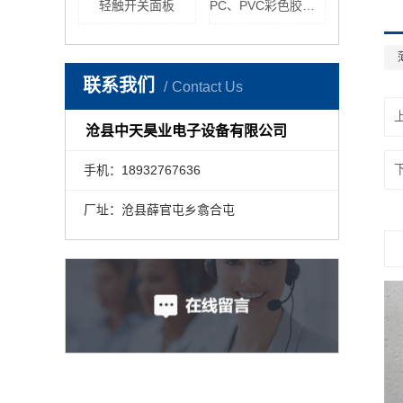
轻触开关面板
PC、PVC彩色胶印面板
联系我们
Contact Us
沧县中天昊业电子设备有限公司
手机：18932767636
厂址：沧县薛官屯乡翕合屯