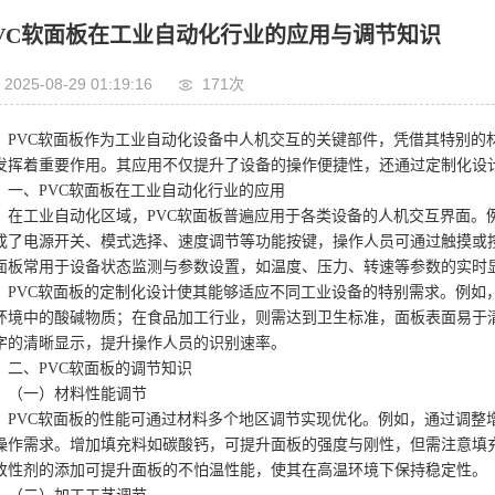
VC软面板在工业自动化行业的应用与调节知识
2025-08-29 01:19:16
171次
PVC软面板作为工业自动化设备中人机交互的关键部件，凭借其特别的
发挥着重要作用。其应用不仅提升了设备的操作便捷性，还通过定制化设
一、PVC软面板在工业自动化行业的应用
在工业自动化区域，PVC软面板普遍应用于各类设备的人机交互界面。
成了电源开关、模式选择、速度调节等功能按键，操作人员可通过触摸或按
面板常用于设备状态监测与参数设置，如温度、压力、转速等参数的实时
PVC软面板的定制化设计使其能够适应不同工业设备的特别需求。例如
环境中的酸碱物质；在食品加工行业，则需达到卫生标准，面板表面易于清
字的清晰显示，提升操作人员的识别速率。
二、PVC软面板的调节知识
（一）材料性能调节
PVC软面板的性能可通过材料多个地区调节实现优化。例如，通过调整
操作需求。增加填充料如碳酸钙，可提升面板的强度与刚性，但需注意填
改性剂的添加可提升面板的不怕温性能，使其在高温环境下保持稳定性。