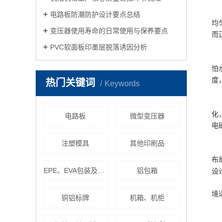
电路板防潮防护设计要点总结
均
变压器使用寿命的日常使用与保养要点
而
PVC软面板印墨层脱落诱因分析
怕
度
热门关键词
Keywords
化
电路板
微型变压器
电
注塑模具
其他印刷品
布
EPE、EVA包装及其异型制作
铝包箱
设
境
铜铝标牌
机箱、机柜