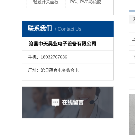
轻触开关面板
PC、PVC彩色胶印面板
联系我们
Contact Us
沧县中天昊业电子设备有限公司
手机：18932767636
厂址：沧县薛官屯乡翕合屯