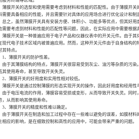
助服务终端等区域。
薄膜开关的选型和使用需要考虑到材料和性能的匹配性。由于薄膜开关
料需要具备相应的性能，并且需要针对具体的应用场合进行优化设计和制
总之，虽然薄膜开关具有安装方便、体积小、功能多等优点，但其好用
也需要考虑到材料和性能的匹配性等问题，因此，在实际应用中需要根据
薄膜开关是一种普遍应用于电子产品和仪器仪表中的开关元件。由于其
在现代电子技术区域内被普遍应用。然而，这种开关元件由于自身结构的
讨其特点。
1、薄膜开关的防护性差。
由于其薄膜结构的特点，薄膜开关很容易受到灰尘、油污等杂质的污染
低其使用寿命，甚至导致开关失灵。
2、薄膜开关的好用度和实用性相对较低。
薄膜开关是通过控制薄膜的形态实现开关的操作，因此好用度和经用性
，由于电压电流的作用，薄膜容易受损或变形，从而导致开关失灵。同时
劳，从而影响其使用寿命。
3、薄膜开关的精度和性难以确定。
由于薄膜开关在制造和加工过程中存在一些难以避免的误差，如膜材料
生相应的影响，是在细致控制和高性的应用中，可能会带来严重的问题。