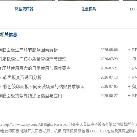
微型变压器
注塑模具
EP
相关信息
薄膜面板生产环节影响因素解析
E
2026-08-06
机箱机柜生产核心质量管控环节梳理
电
2026-07-29
变压器使用寿命的日常使用与保养要点
P
2026-07-21
PC软面板变形诱因分析
P
2026-07-13
PC彩色胶印面板不同安装场景的粘贴要求解读
薄
2026-07-05
薄膜面板抗紫外线涂层选型与应用
E
2026-06-27
-2022 http://www.cxzthy.com. All Rights Reserved 沧县中天昊业电子设备有限公司版权所有
C彩色胶印面板
轻触开关面板
机箱、机柜
铜铝标牌
铝包箱
EPE、EVA包装及其异型制作