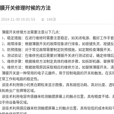
膜开关修理时候的方法
2024-11-30 15:01:53
166次
薄膜开关修理方法需要注意以下几点：
1、稳定措施：在进行维修时需要注意稳定，如关闭电源、戴好工作手
2、故障排查：根据薄膜开关的故障现象进行排查，如按键失灵、按键
3、防预措施：对于常见故障需要制定防预措施，如定期检查薄膜开关
4、测试验证：在维修完成后需要对薄膜开关进行测试验证，确定修理
5、维修步骤：根据维修方法制定具体的维修步骤，如拆卸机器、替换
6、维修方法：根据故障原因采取相应的维修方法，如替换薄膜开关、
薄膜开关是一种常用的电子元器件，用于控制电路的开关和触发。在实
正常工作和电路的稳定性。
该技术利用微小的黑白颗粒来显示图像，具有超低功耗、高对比度、透
表和商业广告牌等区域。
该技术利用电容传感器来检测触摸屏幕上的触点位置，具有精度不错、
和手持设备等区域。
该技术利用感应器来检测触摸屏幕上的触点位置，具有较低的成本和较