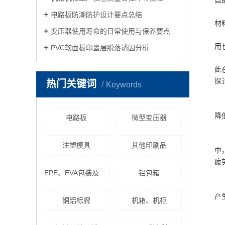
自
电路板防潮防护设计要点总结
材
变压器使用寿命的日常使用与保养要点
用
PVC软面板印墨层脱落诱因分析
此
探
热门关键词
Keywords
降
电路板
微型变压器
注塑模具
其他印刷品
中
疲
EPE、EVA包装及其异型制作
铝包箱
产
铜铝标牌
机箱、机柜